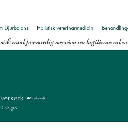
 Djurbalans
Holistisk veterinärmedicin
Behandling
k med personlig service av legitimerad v
averkerk
Beheerder
rkerk
0
Volgen