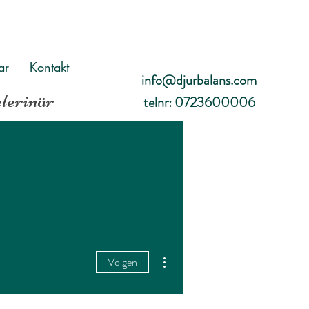
ar
Kontakt
info@djurbalans.com
eterinär
telnr: 0723600006
Meer acties
Volgen